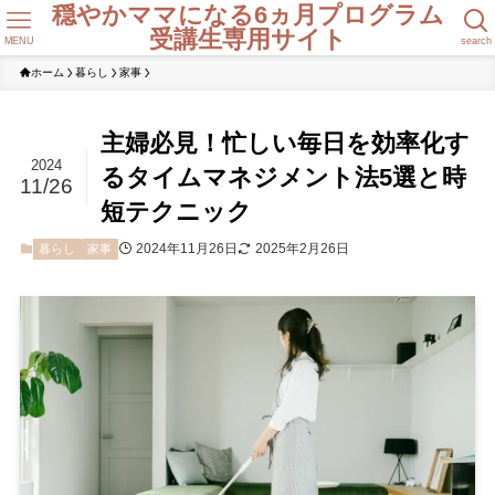
穏やかママになる6ヵ月プログラム
受講生専用サイト
MENU
search
ホーム
暮らし
家事
主婦必見！忙しい毎日を効率化す
2024
るタイムマネジメント法5選と時
11/26
短テクニック
2024年11月26日
2025年2月26日
暮らし
家事