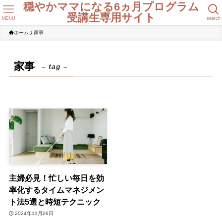
穏やかママになる6ヵ月プログラム
受講生専用サイト
MENU
search
ホーム
家事
家事
– tag –
主婦必見！忙しい毎日を効
率化するタイムマネジメン
ト法5選と時短テクニック
2024年11月26日