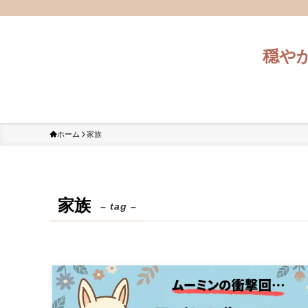
穏や
ホーム
家族
家族
– tag –