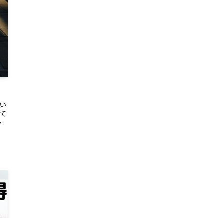
い
て
い