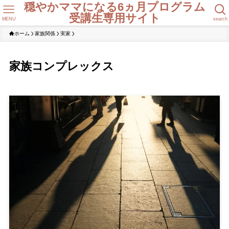
穏やかママになる6ヵ月プログラム
受講生専用サイト
MENU
search
ホーム
家族関係
実家
家族コンプレックス