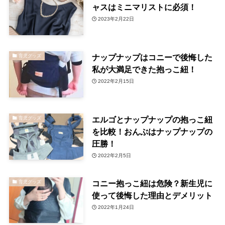
ャスはミニマリストに必須！
2023年2月22日
ナップナップはコニーで後悔した
育児グッズ
私が大満足できた抱っこ紐！
2022年2月15日
エルゴとナップナップの抱っこ紐
育児グッズ
を比較！おんぶはナップナップの
圧勝！
2022年2月5日
コニー抱っこ紐は危険？新生児に
育児グッズ
使って後悔した理由とデメリット
2022年1月24日