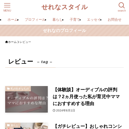
せれなスタイル
MENU
search
ホーム
プロフィール
暮らし
子育て
エッセイ
お問合せ
せれなのプロフィール
ホーム
レビュー
レビュー
– tag –
【体験談】オーディブルの評判
私の好きなもの
は？2ヵ月使った私が育児中ママ
におすすめする理由
2024年8月1日
【ガチレビュー】おしゃれコンシ
暮らし