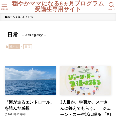
穏やかママになる6ヵ月プログラム
受講生専用サイト
MENU
search
ホーム
暮らし
日常
日常
– category –
暮らし
日常
「海が走るエンドロール」
3人目か、学費か。スーさ
を読んだ感想
んに答えてもらう。 ジェ
ーン・スー生活は踊る 「相
2021年12月8日